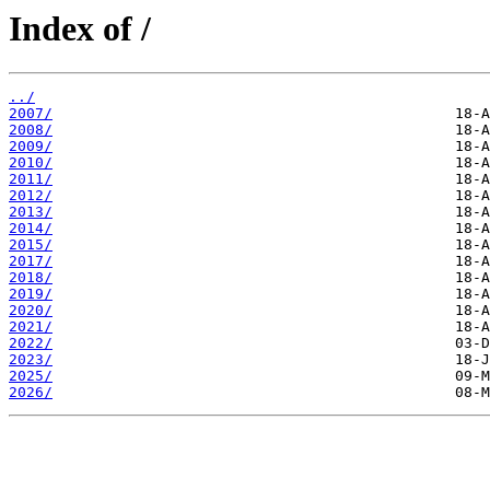
Index of /
../
2007/
2008/
2009/
2010/
2011/
2012/
2013/
2014/
2015/
2017/
2018/
2019/
2020/
2021/
2022/
2023/
2025/
2026/