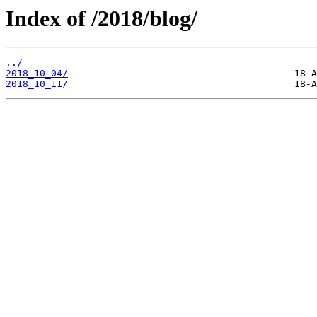
Index of /2018/blog/
../
2018_10_04/
2018_10_11/