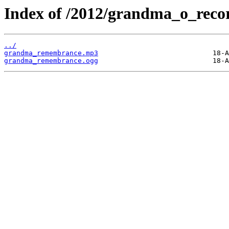
Index of /2012/grandma_o_reco
../
grandma_remembrance.mp3
grandma_remembrance.ogg